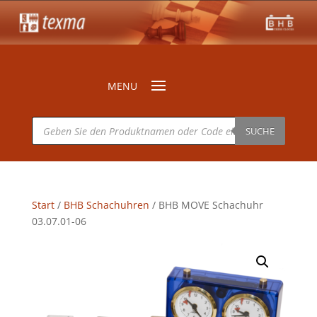
Products
search
SUCHE
Start
/
BHB Schachuhren
/ BHB MOVE Schachuhr
03.07.01-06