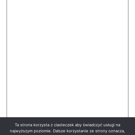
Ta strona korzysta z ciasteczek aby świadczyć usługi na
najwyższym poziomie. Dalsze korzystanie ze strony oznacza,