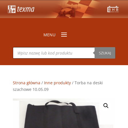
Wyszukiwarka
produktów
SZUKAJ
Strona główna
/
Inne produkty
/ Torba na deski
szachowe 10.05.09