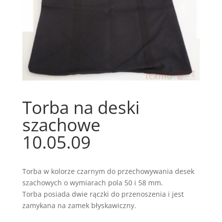
Torba na deski
szachowe
10.05.09
Torba w kolorze czarnym do przechowywania desek
szachowych o wymiarach pola 50 i 58 mm.
Torba posiada dwie rączki do przenoszenia i jest
zamykana na zamek błyskawiczny.