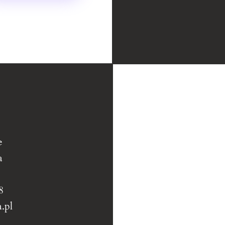
e
a
8
.pl