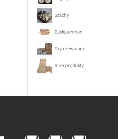
Szachy
Backgammon
Gry drewniane
Inne produkty