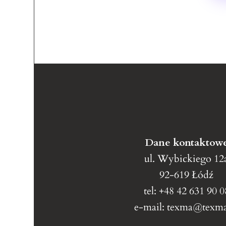
Dane kontaktow
ul. Wybickiego 12
92-619 Łódź
tel: +48 42 631 90 0
e-mail: texma@texma