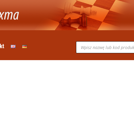
Wyszukiwarka
kt
produktów