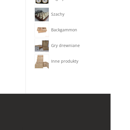
Szachy
Backgammon
Gry drewniane
Inne produkty