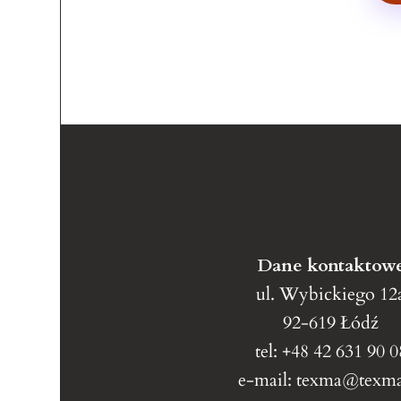
Dane kontaktow
ul. Wybickiego 12
92-619 Łódź
tel: +48 42 631 90 0
e-mail: texma@texma