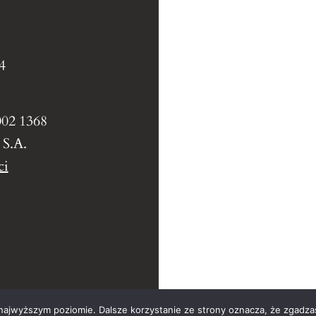
4
002 1368
 S.A.
ci
 najwyższym poziomie. Dalsze korzystanie ze strony oznacza, że zgadzas