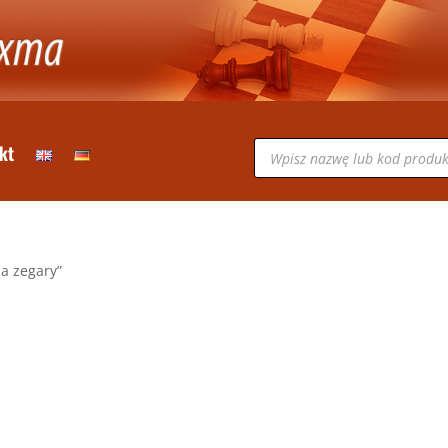
Wyszukiwarka
kt
produktów
a zegary”