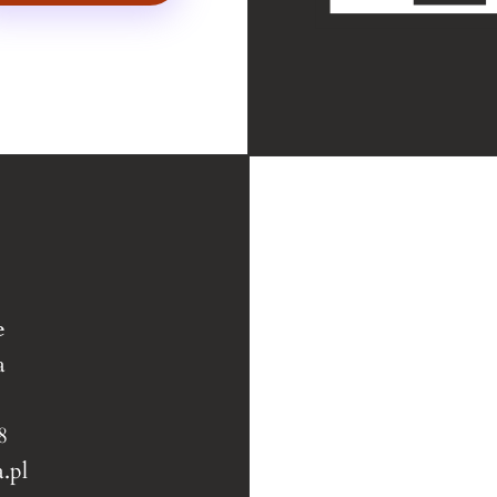
e
a
8
.pl